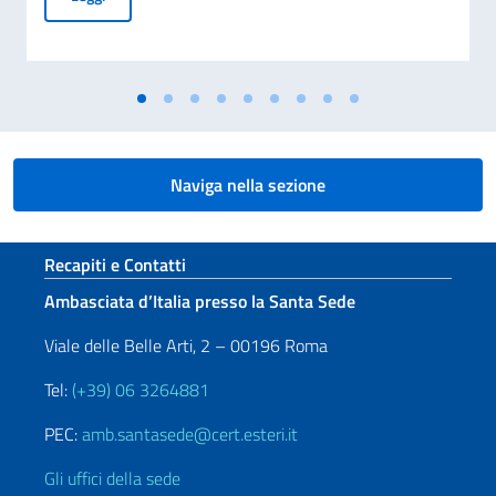
Naviga nella sezione
Sezione footer
Recapiti e Contatti
Ambasciata d’Italia presso la Santa Sede
Viale delle Belle Arti, 2 – 00196 Roma
Tel:
(+39) 06 3264881
PEC:
amb.santasede@cert.esteri.it
Gli uffici della sede