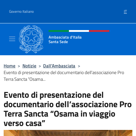
Salta al contenuto
IT
Governo Italiano
Intestazione sito, social e menù
Ambasciata d'Italia
Santa Sede
Sito Ufficiale Ambasciata d'Italia Santa Sed
Home
>
Notizie
>
Dall’Ambasciata
>
Evento di presentazione del documentario dell’associazione Pro
Terra Sancta “Osama...
Evento di presentazione del
documentario dell’associazione Pro
Terra Sancta “Osama in viaggio
verso casa”