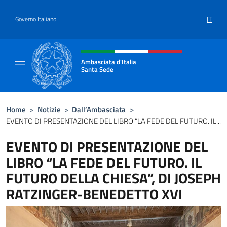
Salta al contenuto
IT
Governo Italiano
Intestazione sito, social e menù
Ambasciata d'Italia
Santa Sede
Sito Ufficiale Ambasciata d'Italia Santa Sed
Home
>
Notizie
>
Dall’Ambasciata
>
EVENTO DI PRESENTAZIONE DEL LIBRO “LA FEDE DEL FUTURO. IL...
EVENTO DI PRESENTAZIONE DEL
LIBRO “LA FEDE DEL FUTURO. IL
FUTURO DELLA CHIESA”, DI JOSEPH
RATZINGER-BENEDETTO XVI