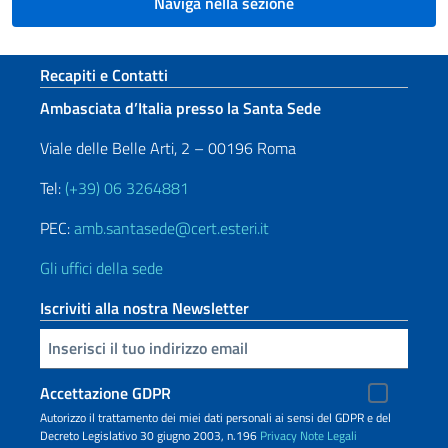
Naviga nella sezione
Sezione footer
Recapiti e Contatti
Ambasciata d’Italia presso la Santa Sede
Viale delle Belle Arti, 2 – 00196 Roma
Tel:
(+39) 06 3264881
PEC:
amb.santasede@cert.esteri.it
Gli uffici della sede
Iscriviti alla nostra Newsletter
Inserisci la tua email
Accettazione GDPR
Autorizzo il trattamento dei miei dati personali ai sensi del GDPR e del
Decreto Legislativo 30 giugno 2003, n.196
Privacy
Note Legali