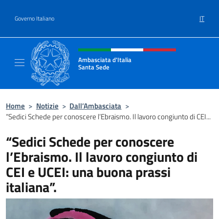
Salta al contenuto
IT
Governo Italiano
Intestazione sito, social e menù
Ambasciata d'Italia
Santa Sede
Sito Ufficiale Ambasciata d'Italia Santa Sed
Home
>
Notizie
>
Dall’Ambasciata
>
“Sedici Schede per conoscere l’Ebraismo. Il lavoro congiunto di CEI...
“Sedici Schede per conoscere
l’Ebraismo. Il lavoro congiunto di
CEI e UCEI: una buona prassi
italiana”.